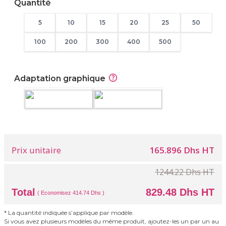
Quantité
5
10
15
20
25
50
100
200
300
400
500
Adaptation graphique
Prix unitaire
165.896 Dhs HT
1244.22 Dhs HT
Total
829.48 Dhs HT
( Economisez 414.74 Dhs )
* La quantité indiquée s’applique par modèle.
Si vous avez plusieurs modèles du même produit, ajoutez-les un par un au