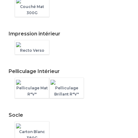
Couché Mat
300G
Impression intérieur
Recto Verso
Pelliculage Intérieur
Pelliculage Mat
Pelliculage
R°V°
Brillant R°V°
Socle
Carton Blanc
380G