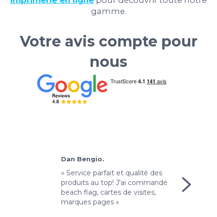
imprimerie en ligne
pour découvrir toute notre
gamme.
Votre avis compte pour
nous
Dan Bengio.
M
'avais un
« Service parfait et qualité des
« 
 soit
produits au top! J'ai commandé
p
j'ai
beach flag, cartes de visites,
Im
marques pages »
bo