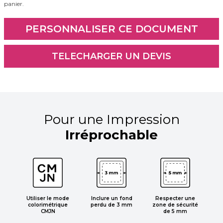
panier.
Pour une Impression
Irréprochable
Respecter une
Utiliser le mode
Inclure un fond
zone de sécurité
colorimétrique
perdu de 3 mm
de 5 mm
CMJN