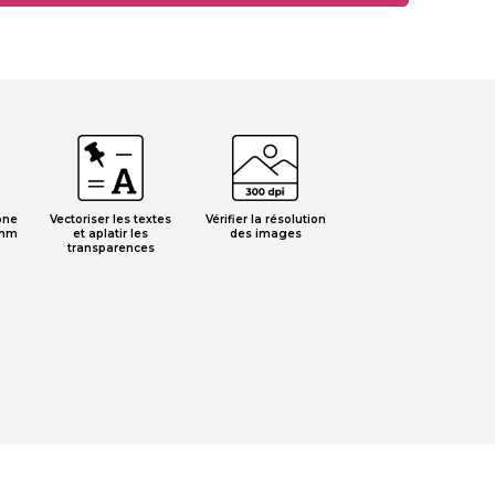
one
Vectoriser les textes
Vérifier la résolution
 mm
et aplatir les
des images
transparences