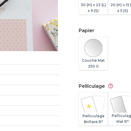
30 (H) x 22 (L)
20 (H) x 15 
x 9 (S)
x 5 (S)
Papier
Couché Mat
250 G
Pelliculage
Pellicula
Pelliculage
Mat R°
Brillant R°