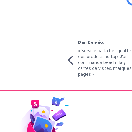
Rachid H.
Dan Bengio.
« Avec un prix aussi bas,
« Service parfait et qualité
j'avais un peu peur que la
des produits au top! J'ai
qualité ne soit pas au
commandé beach flag,
rendez-vous... Mais j'ai
cartes de visites, marques
vraiment été surpris ! »
pages »