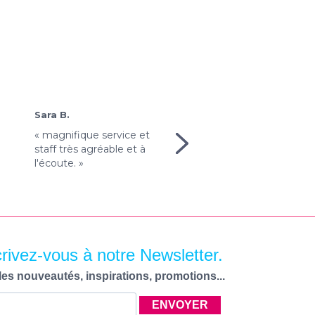
Karima T.
Sara B.
« Très pratique de pouvo
« magnifique service et
utiliser les modèles de
:
staff très agréable et à
design quand on ne
l'écoute. »
connait rien au graphis
»
! »
crivez-vous à notre Newsletter.
les nouveautés, inspirations, promotions...
ENVOYER