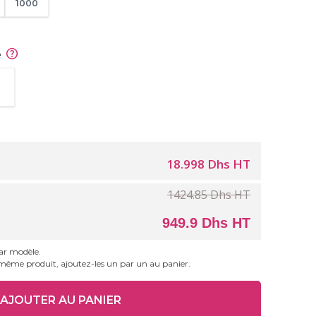
1000
e
18.998 Dhs HT
1424.85 Dhs HT
949.9 Dhs HT
par modèle.
 même produit, ajoutez-les un par un au panier.