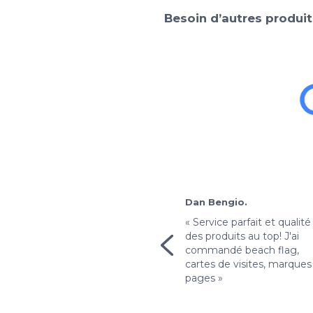
Besoin d’autres produit
Rachid H.
Dan Bengio.
« Avec un prix aussi bas,
« Service parfait et qualité
j'avais un peu peur que la
des produits au top! J'ai
qualité ne soit pas au
commandé beach flag,
rendez-vous... Mais j'ai
cartes de visites, marques
vraiment été surpris ! »
pages »