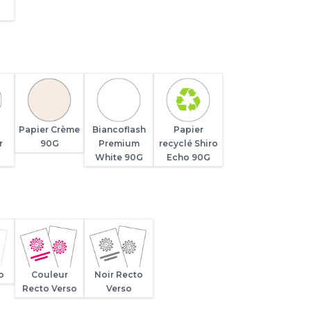
Papier Crème
Biancoflash
Papier
r
90G
Premium
recyclé Shiro
White 90G
Echo 90G
o
Couleur
Noir Recto
Recto Verso
Verso