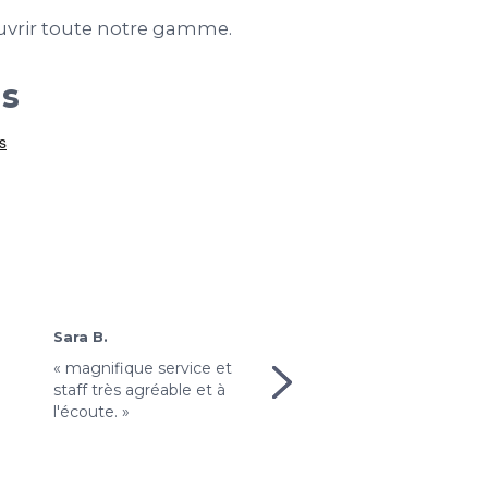
vrir toute notre gamme.
us
Karima T.
Sara B.
« Très pratique de pouvo
« magnifique service et
utiliser les modèles de
:
staff très agréable et à
design quand on ne
l'écoute. »
connait rien au graphis
»
! »