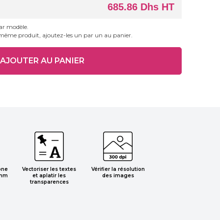
685.86 Dhs HT
par modèle.
 même produit, ajoutez-les un par un au panier.
one
Vectoriser les textes
Vérifier la résolution
 mm
et aplatir les
des images
transparences