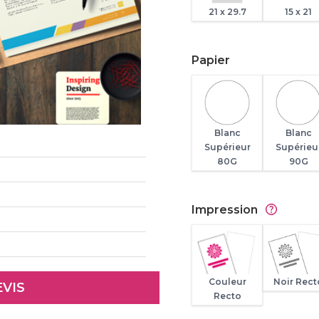
21 x 29.7
15 x 21
Papier
Blanc
Blanc
Supérieur
Supérieu
80G
90G
Impression
Couleur
Noir Rect
Recto