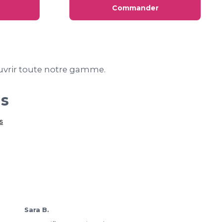
Commander
vrir toute notre gamme.
us
Karima T.
Sara B.
« Très pratique de pouvo