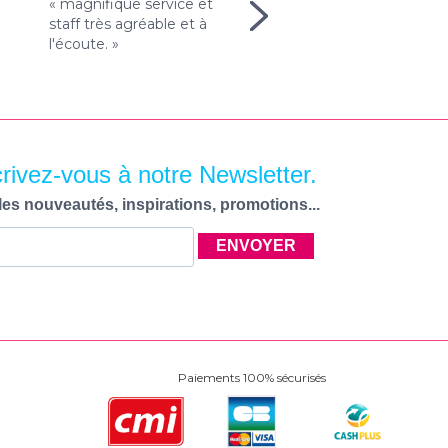
« magnifique service et
utiliser les modèles de
:
staff très agréable et à
design quand on ne
l'écoute. »
connait rien au graphis
»
! »
crivez-vous à notre Newsletter.
les nouveautés, inspirations, promotions...
ENVOYER
Paiements 100% sécurisés