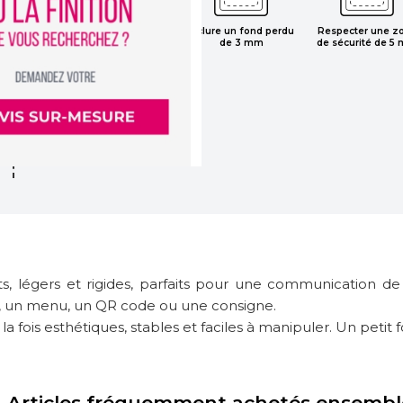
Respecter une z
Utiliser le mode
Inclure un fond perdu
de sécurité de 5
colorimétrique CMJN
de 3 mm
légers et rigides, parfaits pour une communication de pro
e, un menu, un QR code ou une consigne.
la fois esthétiques, stables et faciles à manipuler. Un petit
Articles fréquemment achetés ensembl