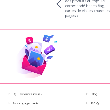
j'avais un peu peur que la
des produits au top! J'ai
qualité ne soit pas au
commandé beach flag,
rendez-vous... Mais j'ai
cartes de visites, marques
vraiment été surpris ! »
pages »
Qui sommes-nous ?
Blog
Nos engagements
F.A.Q