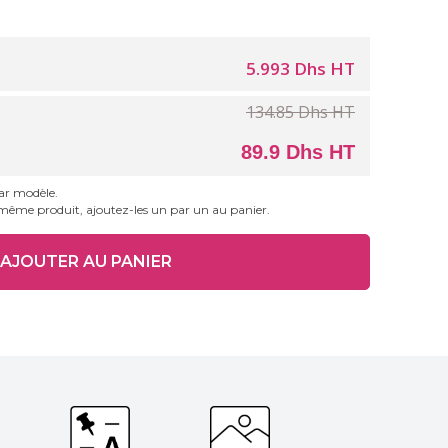
5.993 Dhs HT
134.85 Dhs HT
89.9 Dhs HT
par modèle.
 même produit, ajoutez-les un par un au panier.