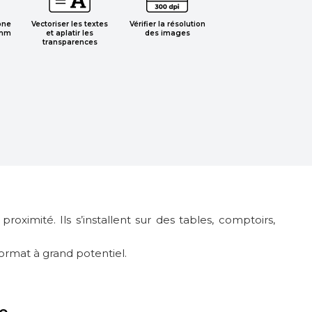
one
Vectoriser les textes
Vérifier la résolution
 mm
et aplatir les
des images
transparences
ximité. Ils s’installent sur des tables, comptoirs,
 format à grand potentiel.
e