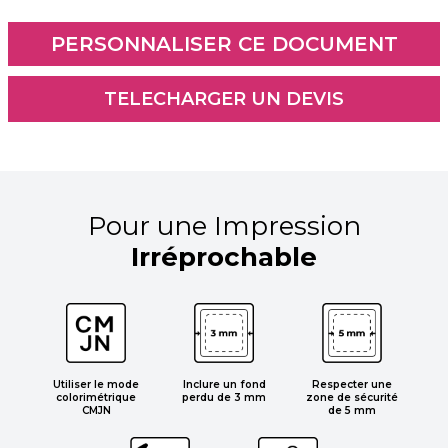
Pour une Impression
Irréprochable
Respecter une
Utiliser le mode
Inclure un fond
zone de sécurité
colorimétrique
perdu de 3 mm
de 5 mm
CMJN