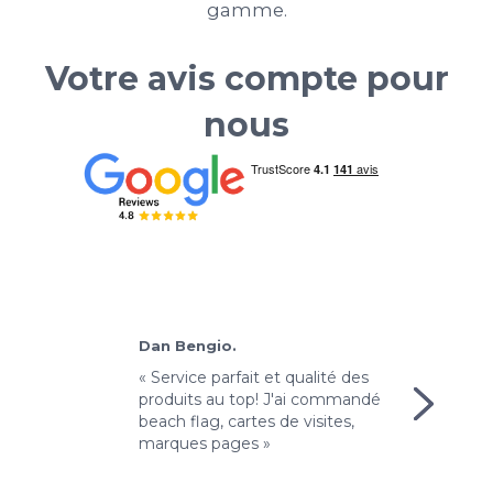
gamme.
Votre avis compte pour
nous
Dan Bengio.
M
'avais un
« Service parfait et qualité des
« 
 soit
produits au top! J'ai commandé
p
j'ai
beach flag, cartes de visites,
Im
marques pages »
bo